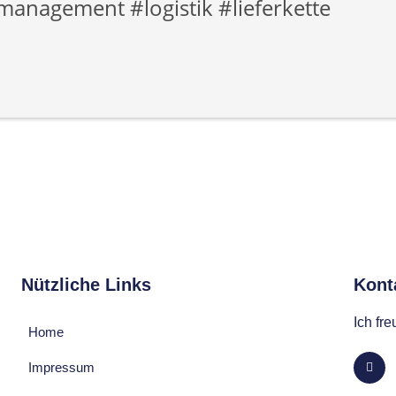
anagement #logistik #lieferkette
Nützliche Links
Konta
Ich fr
Home
Impressum