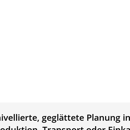
ivellierte, geglättete Planung i
oduktion, Transport oder Eink