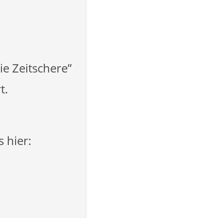
ie Zeitschere”
t.
 hier: