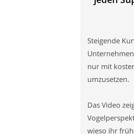
Steigende Ku
Unternehmen. 
nur mit koste
umzusetzen.
Das Video zei
Vogelperspek
wieso ihr frü