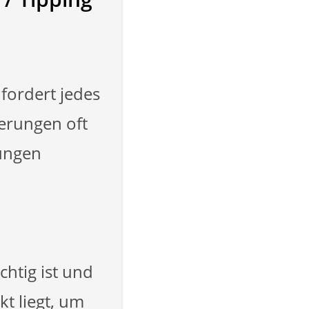
ordert jedes
erungen oft
rungen
htig ist und
t liegt, um